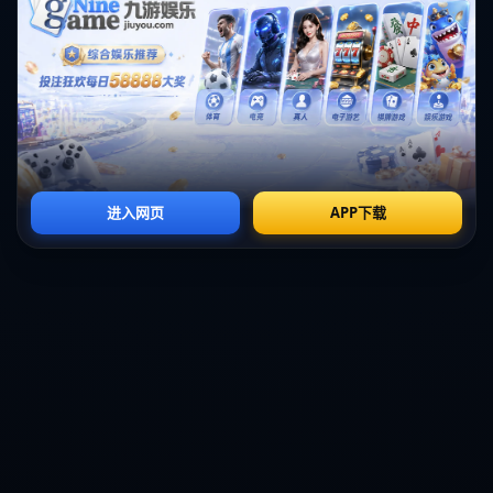
守核心和精神领袖，他的成长不仅关乎个人表现，更关乎整
个团队的士气。G7的赛场上，他能否用行动证明自己的承
诺，值得每一位球迷拭目以待。
案例分析：情绪失控的教训
回顾NBA历史，不乏因情绪失控导致比赛失利的案例。以罗
恩·阿泰斯特（现名慈世平）在2004年“奥本山宫殿事件”为
例，当时的情绪失控不仅导致个人被禁赛，还让步行者队错
失了当赛季的争冠机会。反观追梦，他在过去也曾因类似问
题付出代价，但每一次失误后，他都能通过反思和调整重新
证明自己。这一次，G7将成为他再次证明自己的舞台，而科
尔和团队的支持也将是他最大的后盾。
上一篇：“大家来分享！你有推荐的搞笑整活博主吗？”
下一篇：虎娘快讯：双城之战新皮肤原画曝光，T1.COO谈选手待遇
未来
Copyright 2024
金年会·(jinnianhui)金字招牌诚信至上-Gold