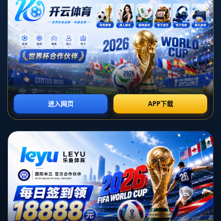
科尔：追梦承认自己G6失去冷静并承诺G7会打得更好
引言：关键时刻的情绪管理成焦点
在激烈的NBA季后赛中，球员的情绪控制往往成为决定比赛
走向的关键因素。金州勇士队的核心球员德雷蒙德·格林（追
梦）在G6比赛中因失去冷静而引发热议，而主教练史蒂夫·科
尔对此事的回应更是让球迷对即将到来的G7充满期待。科尔
透露，追梦已经坦诚承认了自己的失误，并承诺在下一场比
赛中以更好的状态回归。这不仅是一场关于技术的较量，更
是一次关于心态调整的挑战。接下来，我们将深入探讨这一
事件背后的意义以及追梦如何在G7中兑现自己的承诺。
追梦G6失控：情绪失衡的代价
在G6的比赛中，追梦在关键时刻因情绪失控而被罚下场，这
一行为直接影响了勇士队的整体节奏。
情绪管理
作为职业球
员的重要素养，在高压环境下显得尤为重要。科尔在赛后接
受采访时表示，追梦对自己当场比赛的表现感到失望，并坦
言自己未能保持冷静。这样的失误不仅让球队错失了扳平比
分的机会，也让外界对他的状态产生了质疑。然而，科尔对
追梦的态度给予了充分的肯定，认为这种自我反省正是他作
为球队领袖的体现。
科尔的支持：信任与期待并存
作为勇士队的灵魂教练，科尔对追梦的支持从未动摇。他在
采访中提到，追梦已经意识到G6中的失误，并主动与团队沟