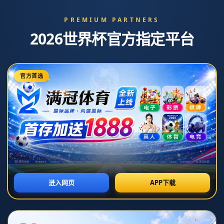
新闻中心
科尔：追梦反思G6失控，承诺G7将
有更好表现
类别：jinnianhui官网 发布时间：2026-08-06T07:30:06+08:00