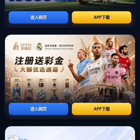
今年愚人节，几个热门游戏的“新版本爆料”引发了广泛关注。
以下是几个典型的案例，我们来分析一下它们的
可信度
：
某MOBA游戏新英雄设计
爆料称新版本将推出一位“时间操控者”英雄，技能可以让敌方
技能冷却时间延长。这个设定乍一看很新颖，但仔细想想，
这种机制可能会严重破坏游戏平衡，
可能性较低
。不过，官
方确实曾在直播中暗示过新英雄与“时间”有关，所以这条爆料
或许有一定真实基础。
某开放世界游戏新增地图
另一则爆料指出，某款开放世界游戏将在新版本中加入一片
“浮空岛屿”地图，并支持玩家建造空中基地。这个消息听起来
很吸引人，而且官方也曾提到过会扩展地图内容，
可信度较
高
。如果成真，这无疑会成为玩家热议的焦点。
某卡牌游戏全新玩法
还有爆料称某卡牌游戏将推出“真人对战模式”，玩家可以通过
摄像头进行实时互动。这种设定虽然创新，但技术实现难度
极高，
更像是愚人节的玩笑
。不过，这种大胆的设想也让人
对未来的
新版本
充满期待。
三 如何判断爆料的真假
面对这些
愚人节爆料
，我们该如何分辨真伪呢？首先，可以
关注爆料的来源。如果是官方渠道或知名博主发布，真实性