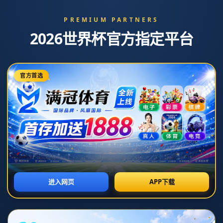
新闻中心
愚人节新版本半真爆料，哪个更可信
大家来评！
类别：jinnianhui官网 发布时间：2026-08-09T07:30:06+08:00