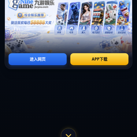
可能面临的挑战：平衡性与公平性的讨论
当然，MSI冠军新特权的推出也可能带来一些争议。例如，部
分玩家和队伍可能会质疑这种
资源倾斜
是否会破坏赛事的公
平性。毕竟，冠军队伍在获得额外支持后，是否会进一步拉
开与其他队伍的差距？对此，拳头需要在政策细节上做好平
衡，确保特权既能激励冠军，又不至于让其他队伍失去斗
志。
此外，特权的具体实施方式也值得关注。如果仅是皮肤或图
标等象征性奖励，或许难以满足玩家和队伍的期待；而如果
涉及过多实质性资源，又可能引发更大的争议。拳头如何在
这两者之间找到平衡点，将是未来一段时间内的重要课题。
上一篇：火箭本赛季5胜勇士，平队史单季对阵纪录
下一篇：杰克逊染红离场，切尔西前锋恐无缘英超赛季剩余比赛
Copyright 2024
金年会·(jinnianhui)金字招牌诚信至上-Gold
Annual Meeting
All Rights by
jinnianhui官网